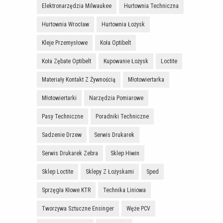
Elektronarzędzia Milwaukee
Hurtownia Techniczna
Hurtownia Wrocław
Hurtownia Łożysk
Kleje Przemysłowe
Koła Optibelt
Koła Zębate Optibelt
Kupowanie Łożysk
Loctite
Materiały Kontakt Z Żywnością
Młotowiertarka
Młotowiertarki
Narzędzia Pomiarowe
Pasy Techniczne
Poradniki Techniczne
Sadzenie Drzew
Serwis Drukarek
Serwis Drukarek Zebra
Sklep Hiwin
Sklep Loctite
Sklepy Z Łożyskami
Sped
Sprzęgła Kłowe KTR
Technika Liniowa
Tworzywa Sztuczne Ensinger
Węże PCV