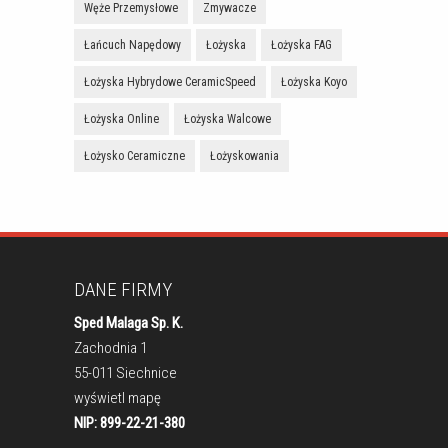
Węże Przemysłowe
Zmywacze
Łańcuch Napędowy
Łożyska
Łożyska FAG
Łożyska Hybrydowe CeramicSpeed
Łożyska Koyo
Łożyska Online
Łożyska Walcowe
Łożysko Ceramiczne
Łożyskowania
DANE FIRMY
Sped Malaga Sp. K.
Zachodnia 1
55-011 Siechnice
wyświetl mapę
NIP: 899-22-21-380