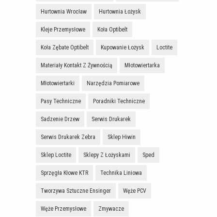
Hurtownia Wrocław
Hurtownia Łożysk
Kleje Przemysłowe
Koła Optibelt
Koła Zębate Optibelt
Kupowanie Łożysk
Loctite
Materiały Kontakt Z Żywnością
Młotowiertarka
Młotowiertarki
Narzędzia Pomiarowe
Pasy Techniczne
Poradniki Techniczne
Sadzenie Drzew
Serwis Drukarek
Serwis Drukarek Zebra
Sklep Hiwin
Sklep Loctite
Sklepy Z Łożyskami
Sped
Sprzęgła Kłowe KTR
Technika Liniowa
Tworzywa Sztuczne Ensinger
Węże PCV
Węże Przemysłowe
Zmywacze