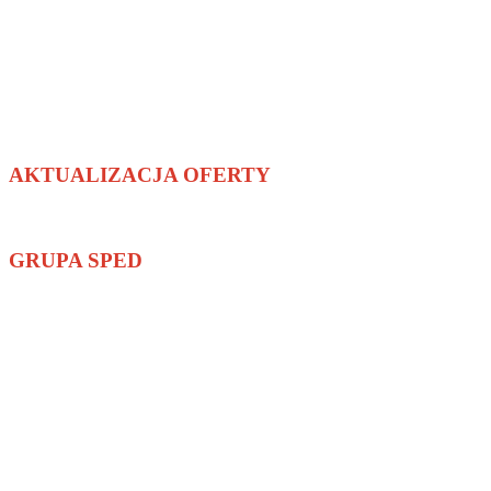
55-011 Siechnice
wyświetl mapę
NIP: 899-22-21-380
sped@sped.pl
+48 71 341 69 78
poniedziałek - piątek: 8:00 - 16:00
AKTUALIZACJA OFERTY
GRUPA SPED
Hurtownia Techniczna
Automatyczna Identyfikacja
Innowacje Bezpieczeństwa
Innowacje Technologiczne
Czyściwa Specjalistyczne