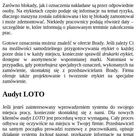
Zarówno blokady, jak i oznaczenia nakładane są przez odpowiednie
osoby. Na etykietach często podaje się informacje na temat ryzyka,
dlaczego maszyna została zablokowana i kto tę blokadę zamontował
i może zdemontować. Niekiedy pracownicy podają również daty –
szczególnie te, które informują o planowanym terminie zakończenia
prac.
Gotowe oznaczenia możesz znaleźć w ofercie Brady. Jeśli zależy Ci
na możliwości samodzielnego przygotowywania etykiet o każdej
porze dnia i w każdy miejscu, koniecznie sprawdź
drukarki etykiet
,
dostępne w asortymencie wspomnianej marki. Natomiast w
przypadku, gdy potrzebujesz specjalnych oznaczeń, wykonanych na
zamówienie, skontaktuj się z przedstawicielami Brady. Firma
oferuje także projektowanie i tworzenie etykiet na specjalne
zamówienie.
Audyt LOTO
Jeśli jesteś zainteresowany wprowadzeniem systemu do swojego
miejsca pracy, koniecznie skontaktuj się z nami. Dla nowych
klientów
audyt LOTO
jest procedurą wręcz wymaganą. Cały proces
odbywa się oczywiście na miejscu w Twojej firmie. Przedstawiciel
na samym początku prowadzi rozmowę z pracownikami, opisuje
działanie systemu
lockout tagout
, przekazuje informacje na temat