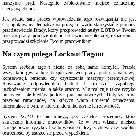
maszynie prąd. Następnie zablokowane miejsce oznaczamy
specjalną etykietą.
Jak widać, sam proces wprowadzenia tego rozwiązania nie jest
skomplikowany. Jednakże na początku warto skorzystać z pomocy
przedstawiciela Brady, który przeprowadzi
audyt LOTO
w Twoim
miejscu pracy, pomoże dobrać odpowiednie blokady, oznaczenia i
przeprowadzi szkolenie Twoim pracownikom.
Na czym polega Lockout Tagout
System
lockout tagout
niesie za sobą same korzyści. Przede
wszystkim gwarantuje bezpieczeństwo pracy podczas naprawy,
konserwacji, remontu czy czyszczenia maszyny przemysłowej.
Stosowanie odpowiednich blokad i oznaczeń zapobiega
uszkodzeniom mienia, a także urazom. Minimalizuje także ryzyko
pojawienia się błędów podczas prac naprawczych. Dotyczy to na
przykład rurociągów, na których warto umieścić oznaczenia,
informujące o tym, w którym kierunku płynie ich zawartość.
System
LOTO
to nic innego, jak czytelna procedura, która
skutecznie informuje pracowników, że w tym właśnie miejscu
istnieje pewne ryzyko. I że tu właśnie należy zachować szczególną
ostrożność, by ustrzec się przed wypadkiem.