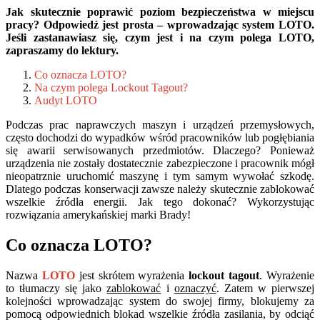
Jak skutecznie poprawić poziom bezpieczeństwa w miejscu
pracy? Odpowiedź jest prosta – wprowadzając system LOTO.
Jeśli zastanawiasz się, czym jest i na czym polega LOTO,
zapraszamy do lektury.
Co oznacza LOTO?
Na czym polega Lockout Tagout?
Audyt LOTO
Podczas prac naprawczych maszyn i urządzeń przemysłowych,
często dochodzi do wypadków wśród pracowników lub pogłębiania
się awarii serwisowanych przedmiotów. Dlaczego? Ponieważ
urządzenia nie zostały dostatecznie zabezpieczone i pracownik mógł
nieopatrznie uruchomić maszynę i tym samym wywołać szkodę.
Dlatego podczas konserwacji zawsze należy skutecznie zablokować
wszelkie źródła energii. Jak tego dokonać? Wykorzystując
rozwiązania amerykańskiej marki Brady!
Co oznacza LOTO?
Nazwa
LOTO
jest skrótem wyrażenia
lockout tagout
. Wyrażenie
to tłumaczy się jako
zablokować
i
oznaczyć
. Zatem w pierwszej
kolejności wprowadzając system do swojej firmy, blokujemy za
pomocą odpowiednich blokad wszelkie źródła zasilania, by odciąć