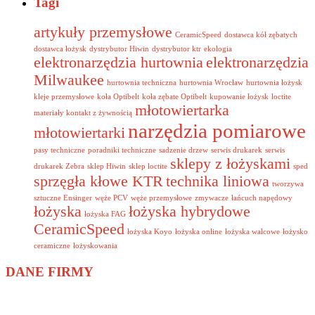
Tagi
artykuły przemysłowe
CeramicSpeed
dostawca kół zębatych
dostawca łożysk
dystrybutor Hiwin
dystrybutor ktr
ekologia
elektronarzędzia hurtownia
elektronarzędzia
Milwaukee
hurtownia techniczna
hurtownia Wrocław
hurtownia łożysk
kleje przemysłowe
koła Optibelt
koła zębate Optibelt
kupowanie łożysk
loctite
młotowiertarka
materiały kontakt z żywnością
narzędzia pomiarowe
młotowiertarki
pasy techniczne
poradniki techniczne
sadzenie drzew
serwis drukarek
serwis
sklepy z łożyskami
drukarek Zebra
sklep Hiwin
sklep loctite
sped
sprzęgła kłowe KTR
technika liniowa
tworzywa
sztuczne Ensinger
węże PCV
węże przemysłowe
zmywacze
łańcuch napędowy
łożyska
łożyska hybrydowe
łożyska FAG
CeramicSpeed
łożyska Koyo
łożyska online
łożyska walcowe
łożysko
ceramiczne
łożyskowania
DANE FIRMY
Sped Malaga Sp. K.
Zachodnia 1