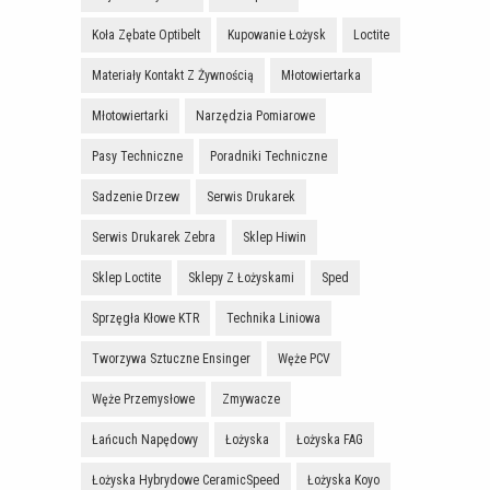
Koła Zębate Optibelt
Kupowanie Łożysk
Loctite
Materiały Kontakt Z Żywnością
Młotowiertarka
Młotowiertarki
Narzędzia Pomiarowe
Pasy Techniczne
Poradniki Techniczne
Sadzenie Drzew
Serwis Drukarek
Serwis Drukarek Zebra
Sklep Hiwin
Sklep Loctite
Sklepy Z Łożyskami
Sped
Sprzęgła Kłowe KTR
Technika Liniowa
Tworzywa Sztuczne Ensinger
Węże PCV
Węże Przemysłowe
Zmywacze
Łańcuch Napędowy
Łożyska
Łożyska FAG
Łożyska Hybrydowe CeramicSpeed
Łożyska Koyo