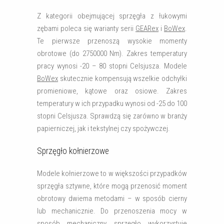
Z kategorii obejmującej sprzęgła z łukowymi
zębami poleca się warianty serii
GEARex
i
BoWex
.
Te pierwsze przenoszą wysokie momenty
obrotowe (do 2750000 Nm). Zakres temperatury
pracy wynosi -20 – 80 stopni Celsjusza. Modele
BoWex
skutecznie kompensują wszelkie odchyłki
promieniowe, kątowe oraz osiowe. Zakres
temperatury w ich przypadku wynosi od -25 do 100
stopni Celsjusza. Sprawdzą się zarówno w branży
papierniczej, jak i tekstylnej czy spożywczej.
Sprzęgło kołnierzowe
Modele kołnierzowe to w większości przypadków
sprzęgła sztywne, które mogą przenosić moment
obrotowy dwiema metodami – w sposób cierny
lub mechanicznie. Do przenoszenia mocy w
sposób mechaniczny sprzęgło wykorzystuje