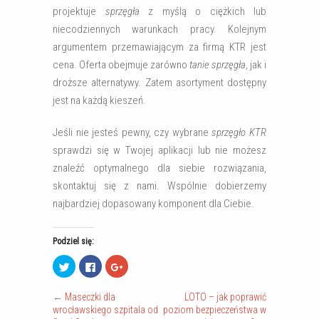
projektuje
sprzęgła
z myślą o ciężkich lub
niecodziennych warunkach pracy. Kolejnym
argumentem przemawiającym za firmą KTR jest
cena. Oferta obejmuje zarówno
tanie sprzęgła
, jak i
droższe alternatywy. Zatem asortyment dostępny
jest na każdą kieszeń.
Jeśli nie jesteś pewny, czy wybrane
sprzęgło KTR
sprawdzi się w Twojej aplikacji lub nie możesz
znaleźć optymalnego dla siebie rozwiązania,
skontaktuj się z nami. Wspólnie dobierzemy
najbardziej dopasowany komponent dla Ciebie.
Podziel się:
U
C
C
d
l
l
o
i
i
s
c
c
←
Maseczki dla
LOTO – jak poprawić
t
k
k
ę
t
t
wrocławskiego szpitala od
poziom bezpieczeństwa w
p
o
o