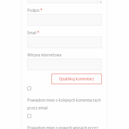
)
*
Podpis
*
Email
Witryna internetowa
Powiadom mnie o kolejnych komentarzach
przez email.
Powiadom mnie o nowych wpisach przez